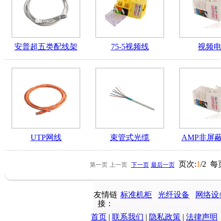
安普超五类配线架
75-5视频线
视频
UTP网线
束管式光缆
AMP非屏
页次:
1
/2 每
第一页
上一页
下一页
最后一页
友情链
标准机柜
光纤设备
网络设
接：
首页
|
联系我们
|
隐私政策
|
法律声明