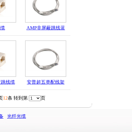
电缆
AMP非屏蔽跳线蓝
蔽跳线缆
安普超五类配线架
页
12
条 转到第
页
备
光纤光缆